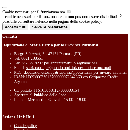
Cookie necessari per il funzionamento
I cookie necessari per il funzionamento non possono essere disabilitati. È
possibile consultare l'elenco nella pagina della cookie policy.
Accetta tutti
Salva le preferenze
Contatti
Deputazione di Storia Patria per le Province Parmensi
Borgo Schizzati, 3 - 43121 Parma - (PR)
Tel:
0521/238661
Tel:
347/3818207 per appuntamenti o segnalazioni
Email:
storiapatriapr@gmail.com
Link per inviare una mail
PEC:
deputazionestoriapatriaparma@pec.it
Link per inviare una mail
IBAN: IT69Y0623012700000072642369 c/o Cariparma Credit
Agricole
CC postale: IT51C07601127000000164
Apertura al Pubblico della Sede
Lunedì, Mercoledì e Giovedì: 15:00 - 19:00
Sezione Link Utili
Cookie policy