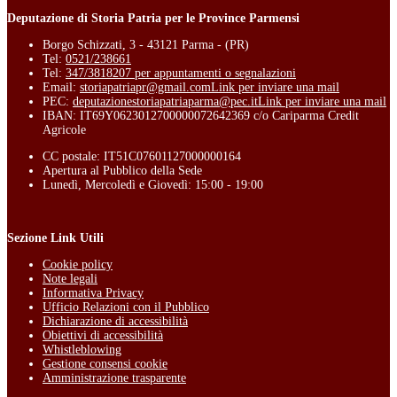
Deputazione di Storia Patria per le Province Parmensi
Borgo Schizzati, 3 - 43121 Parma - (PR)
Tel:
0521/238661
Tel:
347/3818207 per appuntamenti o segnalazioni
Email:
storiapatriapr@gmail.com
Link per inviare una mail
PEC:
deputazionestoriapatriaparma@pec.it
Link per inviare una mail
IBAN: IT69Y0623012700000072642369 c/o Cariparma Credit
Agricole
CC postale: IT51C07601127000000164
Apertura al Pubblico della Sede
Lunedì, Mercoledì e Giovedì: 15:00 - 19:00
Sezione Link Utili
Cookie policy
Note legali
Informativa Privacy
Ufficio Relazioni con il Pubblico
Dichiarazione di accessibilità
Obiettivi di accessibilità
Whistleblowing
Gestione consensi cookie
Amministrazione trasparente