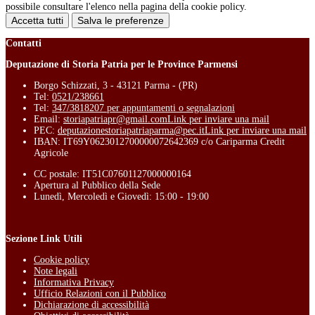
possibile consultare l'elenco nella pagina della cookie policy.
Accetta tutti
Salva le preferenze
Contatti
Deputazione di Storia Patria per le Province Parmensi
Borgo Schizzati, 3 - 43121 Parma - (PR)
Tel:
0521/238661
Tel:
347/3818207 per appuntamenti o segnalazioni
Email:
storiapatriapr@gmail.com
Link per inviare una mail
PEC:
deputazionestoriapatriaparma@pec.it
Link per inviare una mail
IBAN: IT69Y0623012700000072642369 c/o Cariparma Credit
Agricole
CC postale: IT51C07601127000000164
Apertura al Pubblico della Sede
Lunedì, Mercoledì e Giovedì: 15:00 - 19:00
Sezione Link Utili
Cookie policy
Note legali
Informativa Privacy
Ufficio Relazioni con il Pubblico
Dichiarazione di accessibilità