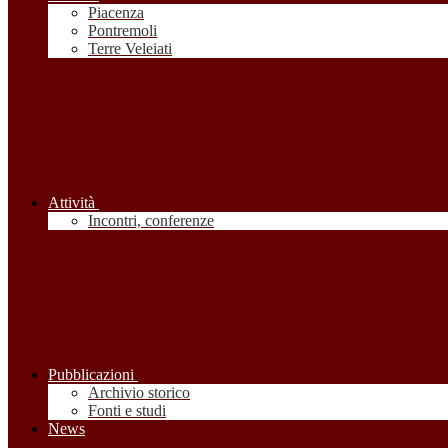
Piacenza
Pontremoli
Terre Veleiati
Attività
Incontri, conferenze
Pubblicazioni
Archivio storico
Fonti e studi
News