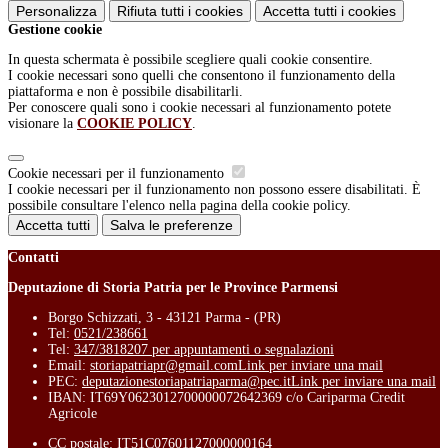
Personalizza
Rifiuta tutti
i cookies
Accetta tutti
i cookies
Gestione cookie
In questa schermata è possibile scegliere quali cookie consentire.
I cookie necessari sono quelli che consentono il funzionamento della
piattaforma e non è possibile disabilitarli.
Per conoscere quali sono i cookie necessari al funzionamento potete
visionare la
COOKIE POLICY
.
Cookie necessari per il funzionamento
I cookie necessari per il funzionamento non possono essere disabilitati. È
possibile consultare l'elenco nella pagina della cookie policy.
Accetta tutti
Salva le preferenze
Contatti
Deputazione di Storia Patria per le Province Parmensi
Borgo Schizzati, 3 - 43121 Parma - (PR)
Tel:
0521/238661
Tel:
347/3818207 per appuntamenti o segnalazioni
Email:
storiapatriapr@gmail.com
Link per inviare una mail
PEC:
deputazionestoriapatriaparma@pec.it
Link per inviare una mail
IBAN: IT69Y0623012700000072642369 c/o Cariparma Credit
Agricole
CC postale: IT51C07601127000000164