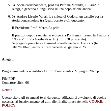
5) Socia corrispondente, prof.ssa Patrizia Moradei
, Il Sara
Ʒ
in
retaggio genetico e linguistico di una popolazione antica
:
6) Andrea Liserio Varesi,
La chiesa di Codolo, un tassello per la
storia pontremolese tra Quattrocento e Cinquecento
.
Il Presidente Prof. Marco Angella
Il pranzo, dopo la seduta, si svolgerà a Pontremoli presso la Trattoria
“Norina” in Via Garibaldi n. 16 (Euro 30 pro capite).
Si prega di prenotare chiamando direttamente in Trattoria (tel.
0187/460628) entro le 18 di venerdì 20 giugno 2025.
Allegati
Programma seduta scientifica DSPPP Pontremoli - 22 giugno 2025.pdf
File PDF
Contatore click: 66
Notizie
Questo sito o gli strumenti terzi da questo utilizzati si avvalgono di cookie
necessari al funzionamento ed utili alle finalità illustrate nella
COOKIE
POLICY
.