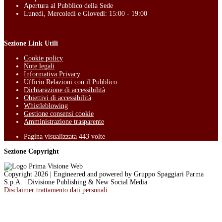
Apertura al Pubblico della Sede
Lunedì, Mercoledì e Giovedì: 15:00 - 19:00
Sezione Link Utili
Cookie policy
Note legali
Informativa Privacy
Ufficio Relazioni con il Pubblico
Dichiarazione di accessibilità
Obiettivi di accessibilità
Whistleblowing
Gestione consensi cookie
Amministrazione trasparente
Pagina visualizzata
443
volte
Sezione Copyright
Copyright 2026 | Engineered and powered by Gruppo Spaggiari Parma
S.p.A. | Divisione Publishing & New Social Media
Disclaimer trattamento dati personali