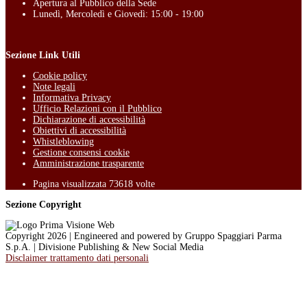
Apertura al Pubblico della Sede
Lunedì, Mercoledì e Giovedì: 15:00 - 19:00
Sezione Link Utili
Cookie policy
Note legali
Informativa Privacy
Ufficio Relazioni con il Pubblico
Dichiarazione di accessibilità
Obiettivi di accessibilità
Whistleblowing
Gestione consensi cookie
Amministrazione trasparente
Pagina visualizzata
73618
volte
Sezione Copyright
Copyright 2026 | Engineered and powered by Gruppo Spaggiari Parma
S.p.A. | Divisione Publishing & New Social Media
Disclaimer trattamento dati personali