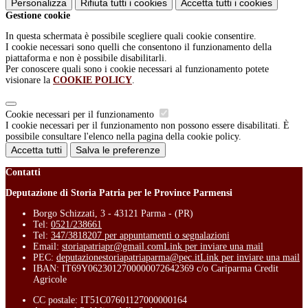
Personalizza
Rifiuta tutti
i cookies
Accetta tutti
i cookies
Gestione cookie
In questa schermata è possibile scegliere quali cookie consentire.
I cookie necessari sono quelli che consentono il funzionamento della
piattaforma e non è possibile disabilitarli.
Per conoscere quali sono i cookie necessari al funzionamento potete
visionare la
COOKIE POLICY
.
Cookie necessari per il funzionamento
I cookie necessari per il funzionamento non possono essere disabilitati. È
possibile consultare l'elenco nella pagina della cookie policy.
Accetta tutti
Salva le preferenze
Contatti
Deputazione di Storia Patria per le Province Parmensi
Borgo Schizzati, 3 - 43121 Parma - (PR)
Tel:
0521/238661
Tel:
347/3818207 per appuntamenti o segnalazioni
Email:
storiapatriapr@gmail.com
Link per inviare una mail
PEC:
deputazionestoriapatriaparma@pec.it
Link per inviare una mail
IBAN: IT69Y0623012700000072642369 c/o Cariparma Credit
Agricole
CC postale: IT51C07601127000000164