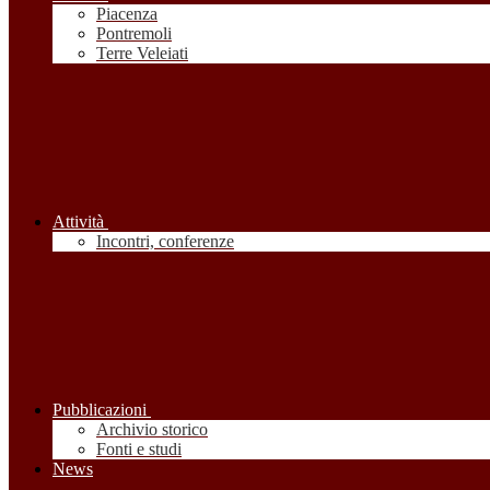
Piacenza
Pontremoli
Terre Veleiati
Attività
Incontri, conferenze
Pubblicazioni
Archivio storico
Fonti e studi
News