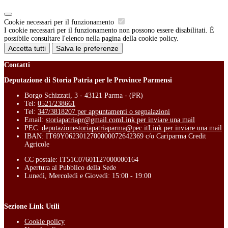
Cookie necessari per il funzionamento
I cookie necessari per il funzionamento non possono essere disabilitati. È
possibile consultare l'elenco nella pagina della cookie policy.
Accetta tutti
Salva le preferenze
Contatti
Deputazione di Storia Patria per le Province Parmensi
Borgo Schizzati, 3 - 43121 Parma - (PR)
Tel:
0521/238661
Tel:
347/3818207 per appuntamenti o segnalazioni
Email:
storiapatriapr@gmail.com
Link per inviare una mail
PEC:
deputazionestoriapatriaparma@pec.it
Link per inviare una mail
IBAN: IT69Y0623012700000072642369 c/o Cariparma Credit
Agricole
CC postale: IT51C07601127000000164
Apertura al Pubblico della Sede
Lunedì, Mercoledì e Giovedì: 15:00 - 19:00
Sezione Link Utili
Cookie policy