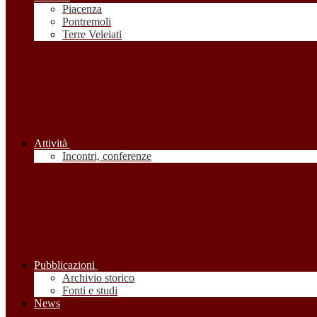
Piacenza
Pontremoli
Terre Veleiati
Attività
Incontri, conferenze
Pubblicazioni
Archivio storico
Fonti e studi
News