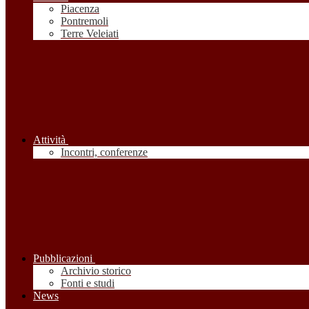
Piacenza
Pontremoli
Terre Veleiati
Attività
Incontri, conferenze
Pubblicazioni
Archivio storico
Fonti e studi
News