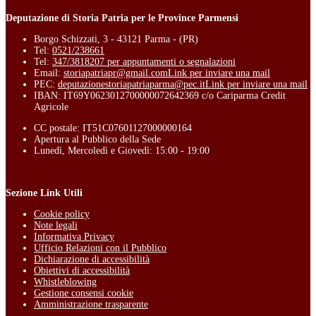
Deputazione di Storia Patria per le Province Parmensi
Borgo Schizzati, 3 - 43121 Parma - (PR)
Tel:
0521/238661
Tel:
347/3818207 per appuntamenti o segnalazioni
Email:
storiapatriapr@gmail.com
Link per inviare una mail
PEC:
deputazionestoriapatriaparma@pec.it
Link per inviare una mail
IBAN: IT69Y0623012700000072642369 c/o Cariparma Credit
Agricole
CC postale: IT51C07601127000000164
Apertura al Pubblico della Sede
Lunedì, Mercoledì e Giovedì: 15:00 - 19:00
Sezione Link Utili
Cookie policy
Note legali
Informativa Privacy
Ufficio Relazioni con il Pubblico
Dichiarazione di accessibilità
Obiettivi di accessibilità
Whistleblowing
Gestione consensi cookie
Amministrazione trasparente