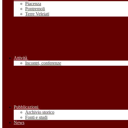
Piacenza
Pontremoli
Terre Veleiati
Attività
Incontri, conferenze
Pubblicazioni
Archivio storico
Fonti e studi
News