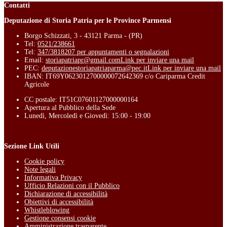
Contatti
Deputazione di Storia Patria per le Province Parmensi
Borgo Schizzati, 3 - 43121 Parma - (PR)
Tel:
0521/238661
Tel:
347/3818207 per appuntamenti o segnalazioni
Email:
storiapatriapr@gmail.com
Link per inviare una mail
PEC:
deputazionestoriapatriaparma@pec.it
Link per inviare una mail
IBAN: IT69Y0623012700000072642369 c/o Cariparma Credit
Agricole
CC postale: IT51C07601127000000164
Apertura al Pubblico della Sede
Lunedì, Mercoledì e Giovedì: 15:00 - 19:00
Sezione Link Utili
Cookie policy
Note legali
Informativa Privacy
Ufficio Relazioni con il Pubblico
Dichiarazione di accessibilità
Obiettivi di accessibilità
Whistleblowing
Gestione consensi cookie
Amministrazione trasparente