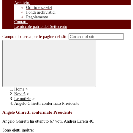
Archivio
Orario e servizi
Fondi archivistici
Regolamento
Contatti
Le piccole patrie del Settecento
Campo di ricerca per le pagine del sito
Home
>
Novità
>
Le notizie
>
Angelo Ghiretti confermato Presidente
Angelo Ghiretti confermato Presidente
Angelo Ghiretti ha ottenuto 67 voti, Andrea Errera 40.
Sono eletti inoltre: