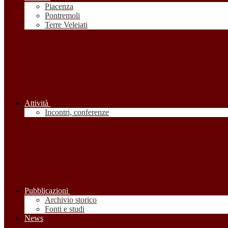
Piacenza
Pontremoli
Terre Veleiati
Attività
Incontri, conferenze
Pubblicazioni
Archivio storico
Fonti e studi
News