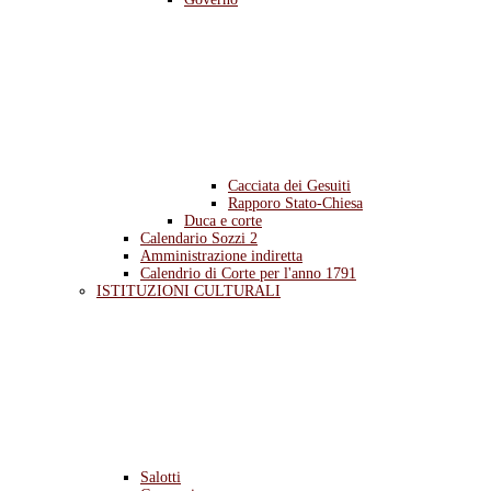
Cacciata dei Gesuiti
Rapporo Stato-Chiesa
Duca e corte
Calendario Sozzi 2
Amministrazione indiretta
Calendrio di Corte per l'anno 1791
ISTITUZIONI CULTURALI
Salotti