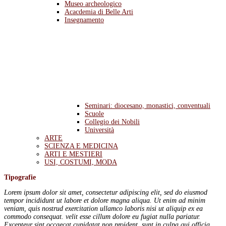
Museo archeologico
Acacdemia di Belle Arti
Insegnamento
Seminari: diocesano, monastici, conventuali
Scuole
Collegio dei Nobili
Università
ARTE
SCIENZA E MEDICINA
ARTI E MESTIERI
USI, COSTUMI, MODA
Tipografie
Lorem ipsum dolor sit amet, consectetur adipiscing elit, sed do eiusmod
tempor incididunt ut labore et dolore magna aliqua. Ut enim ad minim
veniam, quis nostrud exercitation ullamco laboris nisi ut aliquip ex ea
commodo consequat. velit esse cillum dolore eu fugiat nulla pariatur.
Excepteur sint occaecat cupidatat non proident, sunt in culpa qui officia