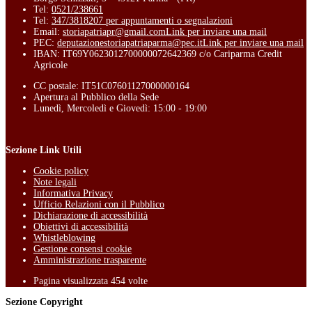
Tel:
0521/238661
Tel:
347/3818207 per appuntamenti o segnalazioni
Email:
storiapatriapr@gmail.com
Link per inviare una mail
PEC:
deputazionestoriapatriaparma@pec.it
Link per inviare una mail
IBAN: IT69Y0623012700000072642369 c/o Cariparma Credit
Agricole
CC postale: IT51C07601127000000164
Apertura al Pubblico della Sede
Lunedì, Mercoledì e Giovedì: 15:00 - 19:00
Sezione Link Utili
Cookie policy
Note legali
Informativa Privacy
Ufficio Relazioni con il Pubblico
Dichiarazione di accessibilità
Obiettivi di accessibilità
Whistleblowing
Gestione consensi cookie
Amministrazione trasparente
Pagina visualizzata
454
volte
Sezione Copyright