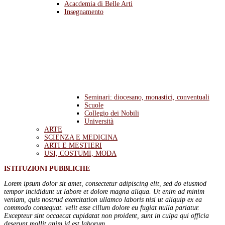
Acacdemia di Belle Arti
Insegnamento
Seminari: diocesano, monastici, conventuali
Scuole
Collegio dei Nobili
Università
ARTE
SCIENZA E MEDICINA
ARTI E MESTIERI
USI, COSTUMI, MODA
ISTITUZIONI PUBBLICHE
Lorem ipsum dolor sit amet, consectetur adipiscing elit, sed do eiusmod
tempor incididunt ut labore et dolore magna aliqua. Ut enim ad minim
veniam, quis nostrud exercitation ullamco laboris nisi ut aliquip ex ea
commodo consequat. velit esse cillum dolore eu fugiat nulla pariatur.
Excepteur sint occaecat cupidatat non proident, sunt in culpa qui officia
deserunt mollit anim id est laborum.