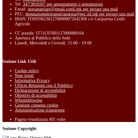
Tel:
347/3818207 per appuntamenti o segnalazioni
Email:
storiapatriapr@gmail.com
Link per inviare una mail
PEC:
deputazionestoriapatriaparma@pec.it
Link per inviare una mail
IBAN: IT69Y0623012700000072642369 c/o Cariparma Credit
Agricole
CC postale: IT51C07601127000000164
Apertura al Pubblico della Sede
Lunedì, Mercoledì e Giovedì: 15:00 - 19:00
Sezione Link Utili
Cookie policy
Note legali
Informativa Privacy
Ufficio Relazioni con il Pubblico
Dichiarazione di accessibilità
Obiettivi di accessibilità
Whistleblowing
Gestione consensi cookie
Amministrazione trasparente
Pagina visualizzata
401
volte
Sezione Copyright