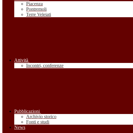
Piacenza
Pontremoli
Terre Veleiati
Attività
Incontri, conferenze
Pubblicazioni
Archivio storico
Fonti e studi
News