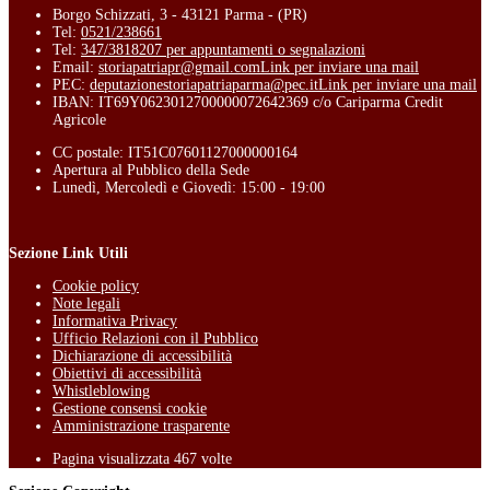
Borgo Schizzati, 3 - 43121 Parma - (PR)
Tel:
0521/238661
Tel:
347/3818207 per appuntamenti o segnalazioni
Email:
storiapatriapr@gmail.com
Link per inviare una mail
PEC:
deputazionestoriapatriaparma@pec.it
Link per inviare una mail
IBAN: IT69Y0623012700000072642369 c/o Cariparma Credit
Agricole
CC postale: IT51C07601127000000164
Apertura al Pubblico della Sede
Lunedì, Mercoledì e Giovedì: 15:00 - 19:00
Sezione Link Utili
Cookie policy
Note legali
Informativa Privacy
Ufficio Relazioni con il Pubblico
Dichiarazione di accessibilità
Obiettivi di accessibilità
Whistleblowing
Gestione consensi cookie
Amministrazione trasparente
Pagina visualizzata
467
volte