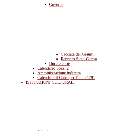
Governo
Cacciata dei Gesuiti
Rapporo Stato-Chiesa
Duca e corte
Calendario Sozzi 2
Amministrazione indiretta
Calendrio di Corte per l'anno 1791
ISTITUZIONI CULTURALI