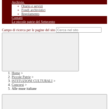
Archivio
Orario e servizi
Fondi archivistici
Regolamento
Contatti
Le piccole patrie del Settecento
Campo di ricerca per le pagine del sito
Home
>
Piccole Patrie
>
ISTITUZIONI CULTURALI
>
Concorsi
>
Alle muse italiane