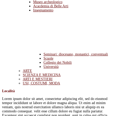
Museo archeologico
Acacdemia di Belle Arti
Insegnamento
Seminari: diocesano, monastici, conventuali
Scuole
Collegio dei Nobili
Università
ARTE
SCIENZA E MEDICINA
ARTI E MESTIERI
USI, COSTUMI, MODA
Località
Lorem ipsum dolor sit amet, consectetur adipiscing elit, sed do eiusmod
tempor incididunt ut labore et dolore magna aliqua. Ut enim ad minim
veniam, quis nostrud exercitation ullamco laboris nisi ut aliquip ex ea
commodo consequat. velit esse cillum dolore eu fugiat nulla pariatur.
Excepteur sint occaecat cupidatat non proident, sunt in culpa qui officia