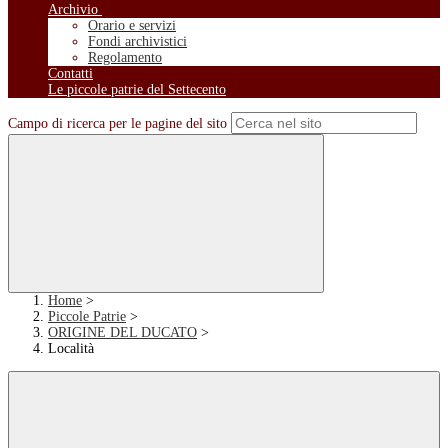
Archivio
Orario e servizi
Fondi archivistici
Regolamento
Contatti
Le piccole patrie del Settecento
Campo di ricerca per le pagine del sito
Home
>
Piccole Patrie
>
ORIGINE DEL DUCATO
>
Località