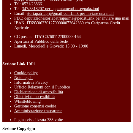
Tel:
0521/238661
Tel:
347/3818207 per appuntamenti o segnalazioni
Email:
storiapatriapr@gmail.com
Link per inviare una mail
PEC:
deputazionestoriapatriaparma@pec.it
Link per inviare una mail
IBAN: IT69Y0623012700000072642369 c/o Cariparma Credit
Agricole
CC postale: IT51C07601127000000164
Apertura al Pubblico della Sede
Lunedì, Mercoledì e Giovedì: 15:00 - 19:00
Sezione Link Utili
Cookie policy
Note legali
Informativa Privacy
Ufficio Relazioni con il Pubblico
Dichiarazione di accessibilità
Obiettivi di accessibilità
Whistleblowing
Gestione consensi cookie
Amministrazione trasparente
Pagina visualizzata
388
volte
Sezione Copyright