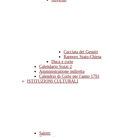
Cacciata dei Gesuiti
Rapporo Stato-Chiesa
Duca e corte
Calendario Sozzi 2
Amministrazione indiretta
Calendrio di Corte per l'anno 1791
ISTITUZIONI CULTURALI
Salotti