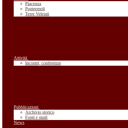
Piacenza
Pontremoli
Terre Veleiati
Attività
Incontri, conferenze
Pubblicazioni
Archivio storico
Fonti e studi
News