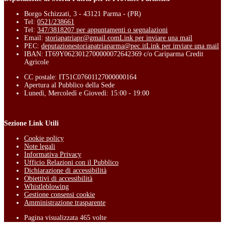
Borgo Schizzati, 3 - 43121 Parma - (PR)
Tel:
0521/238661
Tel:
347/3818207 per appuntamenti o segnalazioni
Email:
storiapatriapr@gmail.com
Link per inviare una mail
PEC:
deputazionestoriapatriaparma@pec.it
Link per inviare una mail
IBAN: IT69Y0623012700000072642369 c/o Cariparma Credit
Agricole
CC postale: IT51C07601127000000164
Apertura al Pubblico della Sede
Lunedì, Mercoledì e Giovedì: 15:00 - 19:00
Sezione Link Utili
Cookie policy
Note legali
Informativa Privacy
Ufficio Relazioni con il Pubblico
Dichiarazione di accessibilità
Obiettivi di accessibilità
Whistleblowing
Gestione consensi cookie
Amministrazione trasparente
Pagina visualizzata
465
volte