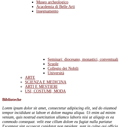
Museo archeologico
Acacdemia di Belle Arti
Insegnamento
Seminari: diocesano, monastici, conventuali
Scuole
Collegio dei Nobili
Università
ARTE
SCIENZA E MEDICINA
ARTI E MESTIERI
USI, COSTUMI, MODA
Biblioteche
Lorem ipsum dolor sit amet, consectetur adipiscing elit, sed do eiusmod
tempor incididunt ut labore et dolore magna aliqua. Ut enim ad minim
veniam, quis nostrud exercitation ullamco laboris nisi ut aliquip ex ea
commodo consequat. velit esse cillum dolore eu fugiat nulla pariatur.
Excepteur sint occaecat cupidatat non proident, sunt in culpa qui officia