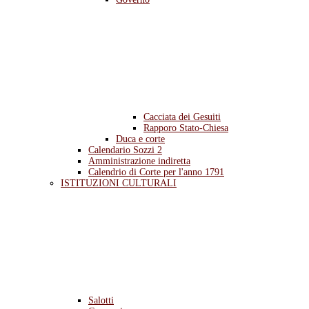
Cacciata dei Gesuiti
Rapporo Stato-Chiesa
Duca e corte
Calendario Sozzi 2
Amministrazione indiretta
Calendrio di Corte per l'anno 1791
ISTITUZIONI CULTURALI
Salotti