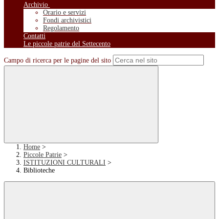
Archivio
Orario e servizi
Fondi archivistici
Regolamento
Contatti
Le piccole patrie del Settecento
Campo di ricerca per le pagine del sito
Home
>
Piccole Patrie
>
ISTITUZIONI CULTURALI
>
Biblioteche