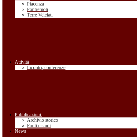
Piacenza
Pontremoli
Terre Veleiati
Attività
Incontri, conferenze
Pubblicazioni
Archivio storico
Fonti e studi
News