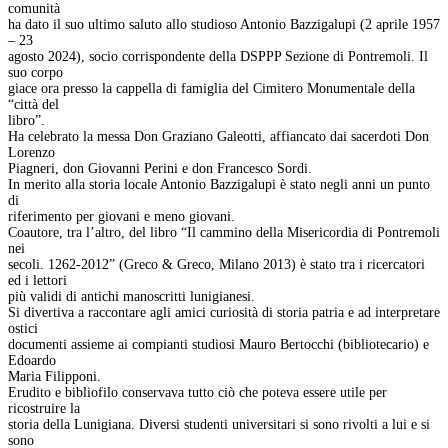
comunità
ha dato il suo ultimo saluto allo studioso Antonio Bazzigalupi (2 aprile 1957
– 23
agosto 2024), socio corrispondente della DSPPP Sezione di Pontremoli. Il
suo corpo
giace ora presso la cappella di famiglia del Cimitero Monumentale della
“città del
libro”.
Ha celebrato la messa Don Graziano Galeotti, affiancato dai sacerdoti Don
Lorenzo
Piagneri, don Giovanni Perini e don Francesco Sordi.
In merito alla storia locale Antonio Bazzigalupi è stato negli anni un punto
di
riferimento per giovani e meno giovani.
Coautore, tra l’altro, del libro “Il cammino della Misericordia di Pontremoli
nei
secoli. 1262-2012” (Greco & Greco, Milano 2013) è stato tra i ricercatori
ed i lettori
più validi di antichi manoscritti lunigianesi.
Si divertiva a raccontare agli amici curiosità di storia patria e ad interpretare
ostici
documenti assieme ai compianti studiosi Mauro Bertocchi (bibliotecario) e
Edoardo
Maria Filipponi.
Erudito e bibliofilo conservava tutto ciò che poteva essere utile per
ricostruire la
storia della Lunigiana. Diversi studenti universitari si sono rivolti a lui e si
sono