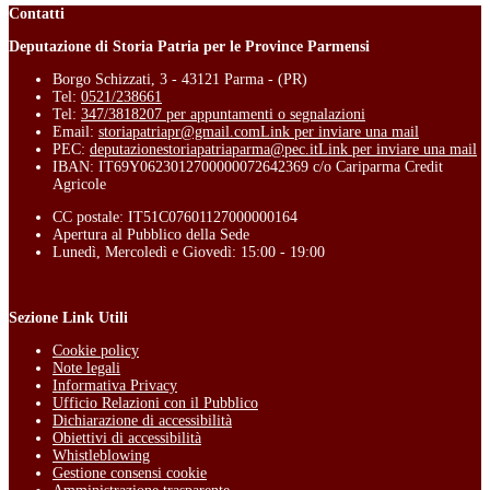
Contatti
Deputazione di Storia Patria per le Province Parmensi
Borgo Schizzati, 3 - 43121 Parma - (PR)
Tel:
0521/238661
Tel:
347/3818207 per appuntamenti o segnalazioni
Email:
storiapatriapr@gmail.com
Link per inviare una mail
PEC:
deputazionestoriapatriaparma@pec.it
Link per inviare una mail
IBAN: IT69Y0623012700000072642369 c/o Cariparma Credit
Agricole
CC postale: IT51C07601127000000164
Apertura al Pubblico della Sede
Lunedì, Mercoledì e Giovedì: 15:00 - 19:00
Sezione Link Utili
Cookie policy
Note legali
Informativa Privacy
Ufficio Relazioni con il Pubblico
Dichiarazione di accessibilità
Obiettivi di accessibilità
Whistleblowing
Gestione consensi cookie