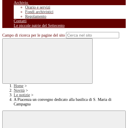
Archivio
Orario e servizi
Fondi archivistici
Regolamento
Contatti
Le piccole patrie del Settecento
Campo di ricerca per le pagine del sito
Home
>
Novità
>
Le notizie
>
A Piacenza un convegno dedicato alla basilica di S. Maria di
Campagna