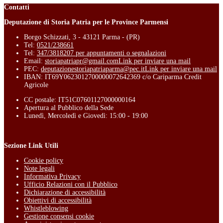
Contatti
Deputazione di Storia Patria per le Province Parmensi
Borgo Schizzati, 3 - 43121 Parma - (PR)
Tel:
0521/238661
Tel:
347/3818207 per appuntamenti o segnalazioni
Email:
storiapatriapr@gmail.com
Link per inviare una mail
PEC:
deputazionestoriapatriaparma@pec.it
Link per inviare una mail
IBAN: IT69Y0623012700000072642369 c/o Cariparma Credit
Agricole
CC postale: IT51C07601127000000164
Apertura al Pubblico della Sede
Lunedì, Mercoledì e Giovedì: 15:00 - 19:00
Sezione Link Utili
Cookie policy
Note legali
Informativa Privacy
Ufficio Relazioni con il Pubblico
Dichiarazione di accessibilità
Obiettivi di accessibilità
Whistleblowing
Gestione consensi cookie