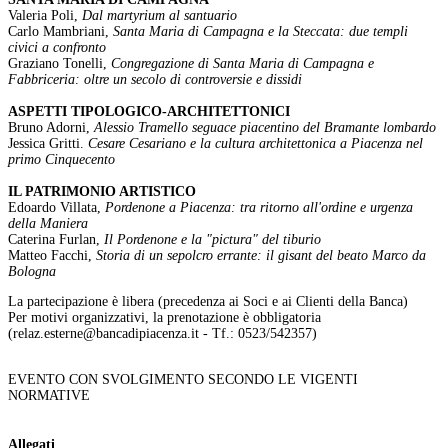
Valeria Poli,
Dal martyrium al santuario
Carlo Mambriani,
Santa Maria di Campagna e la Steccata: due templi
civici a confronto
Graziano Tonelli,
Congregazione di Santa Maria di Campagna e
Fabbriceria: oltre un secolo di controversie e dissidi
ASPETTI TIPOLOGICO-ARCHITETTONICI
Bruno Adorni,
Alessio Tramello seguace piacentino del Bramante lombardo
Jessica Gritti.
Cesare Cesariano e la cultura architettonica a Piacenza nel
primo Cinquecento
IL PATRIMONIO ARTISTICO
Edoardo Villata,
Pordenone a Piacenza: tra ritorno all'ordine e urgenza
della Maniera
Caterina Furlan,
Il Pordenone e la "pictura" del tiburio
Matteo Facchi,
Storia di un sepolcro errante: il gisant del beato Marco da
Bologna
La partecipazione è libera (precedenza ai Soci e ai Clienti della Banca)
Per motivi organizzativi, la prenotazione è obbligatoria
(relaz.esterne@bancadipiacenza.it - Tf.: 0523/542357)
EVENTO CON SVOLGIMENTO SECONDO LE VIGENTI
NORMATIVE
Allegati