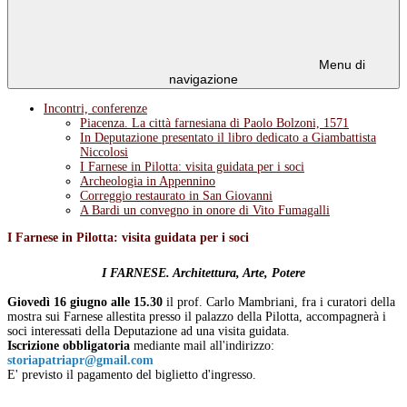
Menu di
navigazione
Incontri, conferenze
Piacenza. La città farnesiana di Paolo Bolzoni, 1571
In Deputazione presentato il libro dedicato a Giambattista
Niccolosi
I Farnese in Pilotta: visita guidata per i soci
Archeologia in Appennino
Correggio restaurato in San Giovanni
A Bardi un convegno in onore di Vito Fumagalli
I Farnese in Pilotta: visita guidata per i soci
I FARNESE. Architettura, Arte, Potere
Giovedì 16 giugno alle 15.30
il prof. Carlo Mambriani, fra i curatori della
mostra sui Farnese allestita presso il palazzo della Pilotta, accompagnerà i
soci interessati della Deputazione ad una visita guidata.
Iscrizione obbligatoria
mediante mail
all'indirizzo:
storiapatriapr@gmail.com
E' previsto il pagamento del biglietto d'ingresso.