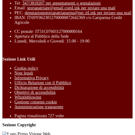
Tel:
347/3818207 per appuntamenti o segnalazioni
Email:
storiapatriapr@gmail.com
Link per inviare una mail
PEC:
deputazionestoriapatriaparma@pec.it
Link per inviare una mail
IBAN: IT69Y0623012700000072642369 c/o Cariparma Credit
Agricole
CC postale: IT51C07601127000000164
Apertura al Pubblico della Sede
Lunedì, Mercoledì e Giovedì: 15:00 - 19:00
Sezione Link Utili
Cookie policy
Note legali
Informativa Privacy
Ufficio Relazioni con il Pubblico
Dichiarazione di accessibilità
Obiettivi di accessibilità
Whistleblowing
Gestione consensi cookie
Amministrazione trasparente
Pagina visualizzata
727
volte
Sezione Copyright