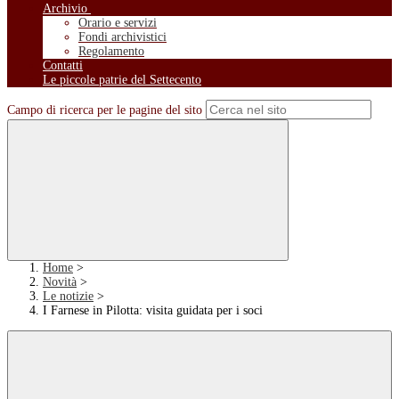
Archivio
Orario e servizi
Fondi archivistici
Regolamento
Contatti
Le piccole patrie del Settecento
Campo di ricerca per le pagine del sito
Home
>
Novità
>
Le notizie
>
I Farnese in Pilotta: visita guidata per i soci