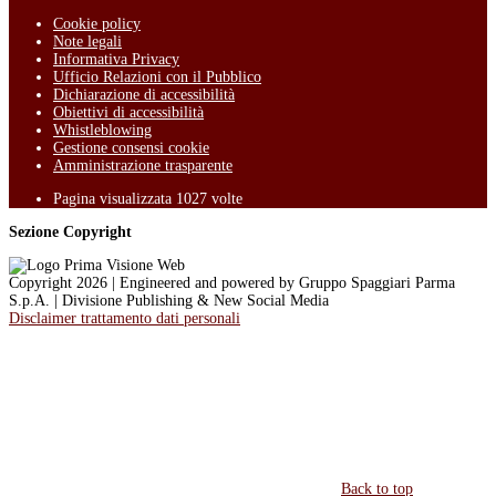
Cookie policy
Note legali
Informativa Privacy
Ufficio Relazioni con il Pubblico
Dichiarazione di accessibilità
Obiettivi di accessibilità
Whistleblowing
Gestione consensi cookie
Amministrazione trasparente
Pagina visualizzata
1027
volte
Sezione Copyright
Copyright 2026 | Engineered and powered by Gruppo Spaggiari Parma
S.p.A. | Divisione Publishing & New Social Media
Disclaimer trattamento dati personali
Back to top