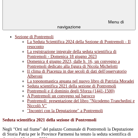
Menu di
navigazione
Sezione di Pontremoli
La Seduta Scientifica 2024 della Sezione di Pontremoli - Il
resoconto
La registrazione integrale della seduta scientifica di
Pontremoli - Domenica 18 giugno 2023
Domenica 4 giugno 2023, dalle h. 16, un convegno a
Pontremoli dedicato alla figura di Nicola Michelotti
Il clima di Piacenza in due secoli di dati dell'osservatorio
Alberoni
La toponomastica apuana nel nuovo libro di Patrizia Moradei
Seduta scientifica 2021 della sezione di Pontremoli
Pontremoli e il dominio degli Sforza (1441-1500)
A Pontremoli un convegno sul barocco
Pontremoli: presentazione del libro “Nicodemo Tranchedini e
Niccolò V"
"Incontri con la Deputazione" a Pontremoli
Seduta scientifica 2021 della sezione di Pontremoli
Negli “Orti sul fiume” del palazzo Comunale di Pontremoli la Deputazione
di Storia Patria per le Province Parmensi ha tenuto la seduta scientifica di