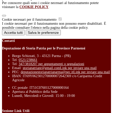
Per conoscere quali sono i cookie necessari al funzionamento potete
visionare la
COOKIE POLICY
.
Cookie necessari per il funzionamento
I cookie necessari per il funzionamento non possono essere disabilitati. È
possibile consultare l'elenco nella pagina della cookie policy.
Accetta tutti
Salva le preferenze
Contatti
Deputazione di Storia Patria per le Province Parmensi
Borgo Schizzati, 3 - 43121 Parma - (PR)
Tel:
0521/238661
Tel:
347/3818207 per appuntamenti o segnalazioni
Email:
storiapatriapr@gmail.com
Link per inviare una mail
PEC:
deputazionestoriapatriaparma@pec.it
Link per inviare una mail
IBAN: IT69Y0623012700000072642369 c/o Cariparma Credit
Agricole
CC postale: IT51C07601127000000164
Apertura al Pubblico della Sede
Lunedì, Mercoledì e Giovedì: 15:00 - 19:00
Sezione Link Utili