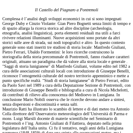
Il Castello del Piagnaro a Pontremoli
Complessa è l’analisi degli sviluppi economici in cui si sono impegnati
George Duby e Cinzio Violante: Gian Piero Bognetti senza limiti di tempo e
di spazio allarga la ricerca storica ad altre discipline (archeologia,
etnografia, analisi linguistica), porta elementi residuali ma utili a farci
rivivere relazioni illuminanti. Nuove acquisizioni sono portate da altri
storici sulle aree di strada, sui nodi topografici e altro. In questo contesto
generale sono stati inseriti tre studiosi di storia locale: Manfredo Giuliani,
Pietro Ferrari, Ubaldo Formentini: le loro ricerche costruiscono la
storiografia della storia precomunale di Pontremoli, fanno risaltare caratteri
originali, attuano un paradigma che dà valore alla storia locale e generale .
“Saggi di storia lunigianese” di Manfredo Giuliani, volume edito nel 1982 a
cura delle associazioni culturali locali con introduzione di Giuseppe Benelli,
riconosce l’omogeneità culturale del nostro territorio appenninico e mette a
punto specifiche realtà. “Studi di storia lunigianese” di Pietro Ferrari, edito
da Paolo Savi nel 1989 a cura della Deputazione Sezione di Pontremoli, con
introduzione di Giuseppe Benelli e bibliografia a cura di Nicola Michelotti,
dà contributi di rilievo alla conoscenza del Medioevo in Lunigiana. In
conclusione Mario Nobili osserva che le ricerche devono andare a sintesi,
senza dispersioni e discontinuità e senza salti.
Maurizio Ratti ha illustrato lo scambio di lettere e di dati meteo tra Antonio
Colla direttore dell’Osservatorio meteorologico dell’Università di Parma e
mons. Luigi Marsili docente di materie scientifiche nel Seminario di
Pontremoli e l’ing. Antonio Giuliani di Filattiera, deputato nella prima
legislatura dell’Italia unita. Ci fu il tentativo, negli anni della Lunigiana
parmense (1848-1859) di dare una spinta alle osservazioni meteo, ma i