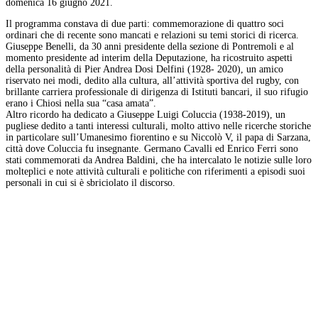
domenica 16 giugno 2021.
Il programma constava di due parti: commemorazione di quattro soci
ordinari che di recente sono mancati e relazioni su temi storici di ricerca.
Giuseppe Benelli, da 30 anni presidente della sezione di Pontremoli e al
momento presidente ad interim della Deputazione, ha ricostruito aspetti
della personalità di Pier Andrea Dosi Delfini (1928- 2020), un amico
riservato nei modi, dedito alla cultura, all’attività sportiva del rugby, con
brillante carriera professionale di dirigenza di Istituti bancari, il suo rifugio
erano i Chiosi nella sua “casa amata”.
Altro ricordo ha dedicato a Giuseppe Luigi Coluccia (1938-2019), un
pugliese dedito a tanti interessi culturali, molto attivo nelle ricerche storiche
in particolare sull’Umanesimo fiorentino e su Niccolò V, il papa di Sarzana,
città dove Coluccia fu insegnante. Germano Cavalli ed Enrico Ferri sono
stati commemorati da Andrea Baldini, che ha intercalato le notizie sulle loro
molteplici e note attività culturali e politiche con riferimenti a episodi suoi
personali in cui si è sbriciolato il discorso.