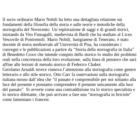
Il socio ordinario Mario Nobili ha letto una dettagliata relazione sui
fondamenti della filosofia della storia e sulle teorie e metodiche della
storiografia del Novecento. Un’esplorazione di saggi e di grandi storici,
iniziando da Vito Fumagalli, medievista di Bardi che ha studiato al Liceo
Vescovile di Pontremoli. Mario Nobili, lunigianese di Tenerano, è stato
docente di storia medioevale all’Università di Pisa, ha considerato i
convegni e le pubblicazioni a partire da “Storia della storiografia in Italia”
di Benedetto Croce che intende compito dello storico lo studio dei problemi
reali nella concretezza della loro evoluzione, sulla linea di pensiero che sarà
affine alle lezioni di metodo storico di Federico Chabot.
Gerolamo Arnaldi invece rinnova l’attenzione alla storiografia come genere
letterario e allo stile storico, Otto Carr fa osservazioni sulla storiografia
italiana mosso dall’idea che “il passato è comprensibile per noi soltanto alla
luce del presente e possiamo comprendere il presente unicamente alla luce
del passato”. Si avverte come una contraddizione tra lo storico specialista e
lo storico dilettante, che può arrivare a fare una “storiografia in briciole”
come lamentano i francesi.