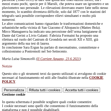
mezzi erano pochi, specie per il Marsili, che poteva usare un igrometro e un
pluviometro suo personale. Le rilevazioni dovevano essere fatte nello stesso
momento, lo scambio diventava difficile, solo dal 1877 con le stazioni del
telegrafo sarà possibile corrispondere rilievi simultanei e molto più
numerosi.
Le altre comunicazioni hanno riguardato le trasformazioni domestiche e
urbanistiche nella vicinia di San Giacomo d’Altopascio (Matteo Bola).
Mirco Manuguerra ha indicato una percezione dell’orma lunigianese di
Dante dal Gerini a Livio Galanti. Fabrizia Formaini ha proposto una
rilettura sul ruolo del Castrum di Grondola nei secoli XII e XIII, già
argomento della sua tesi di laurea.
In conclusione Sara Ergun ha parlato di mecenatismo, committenze e
collezionismo a Pontremoli nel Sei-Settecento.
Maria Luisa Simoncelli (
Il Corriere Apuano, 23.6.2021
)
Notizie
Questo sito o gli strumenti terzi da questo utilizzati si avvalgono di cookie
necessari al funzionamento ed utili alle finalità illustrate nella
COOKIE
POLICY
.
Personalizza
Rifiuta tutti
i cookies
Accetta tutti
i cookies
Gestione cookie
In questa schermata è possibile scegliere quali cookie consentire.
I cookie necessari sono quelli che consentono il funzionamento della
piattaforma e non è possibile disabilitarli.