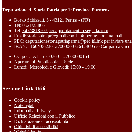
Deputazione di Storia Patria per le Province Parmensi
Borgo Schizzati, 3 - 43121 Parma - (PR)
Tel:
0521/238661
Tel:
347/3818207 per appuntamenti o segnalazioni
Email:
storiapatriapr@gmail.com
Link per inviare una mail
PEC:
deputazionestoriapatriaparma@pec.it
Link per inviare una
IBAN: IT69Y0623012700000072642369 c/o Cariparma Credit
CC postale: IT51C07601127000000164
Apertura al Pubblico della Sede
Lunedì, Mercoledì e Giovedì: 15:00 - 19:00
Sezione Link Utili
Cookie policy
Note legali
Informativa Privacy
Ufficio Relazioni con il Pubblico
Dichiarazione di accessibilità
Obiettivi di accessibilità
Whistleblowing