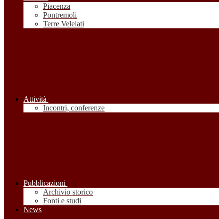
Piacenza
Pontremoli
Terre Veleiati
Attività
Incontri, conferenze
Pubblicazioni
Archivio storico
Fonti e studi
News