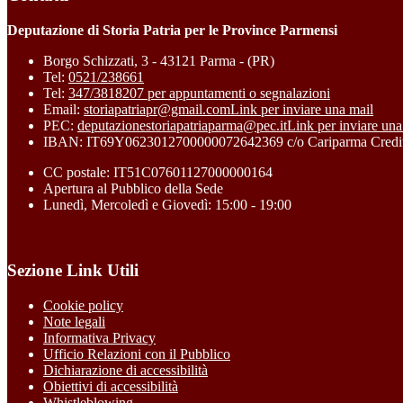
Deputazione di Storia Patria per le Province Parmensi
Borgo Schizzati, 3 - 43121 Parma - (PR)
Tel:
0521/238661
Tel:
347/3818207 per appuntamenti o segnalazioni
Email:
storiapatriapr@gmail.com
Link per inviare una mail
PEC:
deputazionestoriapatriaparma@pec.it
Link per inviare una
IBAN: IT69Y0623012700000072642369 c/o Cariparma Credit
CC postale: IT51C07601127000000164
Apertura al Pubblico della Sede
Lunedì, Mercoledì e Giovedì: 15:00 - 19:00
Sezione Link Utili
Cookie policy
Note legali
Informativa Privacy
Ufficio Relazioni con il Pubblico
Dichiarazione di accessibilità
Obiettivi di accessibilità
Whistleblowing