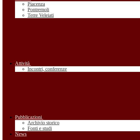
Piacenza
Pontremoli
Terre Veleiati
Attività
Incontri, conferenze
Pubblicazioni
Archivio storico
Fonti e studi
News