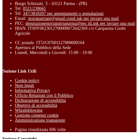
Borgo Schizzati, 3 - 43121 Parma - (PR)
Tel:
0521/238661
Tel:
347/3818207 per appuntamenti o segnalazioni
Email:
storiapatriapr@gmail.com
Link per inviare una mail
PEC:
deputazionestoriapatriaparma@pec.it
Link per inviare una mail
IBAN: IT69Y0623012700000072642369 c/o Cariparma Credit
Agricole
CC postale: IT51C07601127000000164
Apertura al Pubblico della Sede
Lunedì, Mercoledì e Giovedì: 15:00 - 19:00
Sezione Link Utili
Cookie policy
Note legali
Informativa Privacy
Ufficio Relazioni con il Pubblico
Dichiarazione di accessibilità
Obiettivi di accessibilità
Whistleblowing
Gestione consensi cookie
Amministrazione trasparente
Pagina visualizzata
606
volte
Sezione Copyright