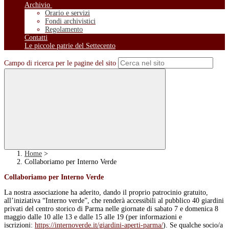
Archivio
Orario e servizi
Fondi archivistici
Regolamento
Contatti
Le piccole patrie del Settecento
Campo di ricerca per le pagine del sito
Home
>
Collaboriamo per Interno Verde
Collaboriamo per Interno Verde
La nostra associazione ha aderito, dando il proprio patrocinio gratuito,
all’iniziativa “Interno verde”, che renderà accessibili al pubblico 40 giardini
privati del centro storico di Parma nelle giornate di sabato 7 e domenica 8
maggio dalle 10 alle 13 e dalle 15 alle 19 (per informazioni e
iscrizioni:
https://internoverde.it/giardini-aperti-parma/
). Se qualche socio/a