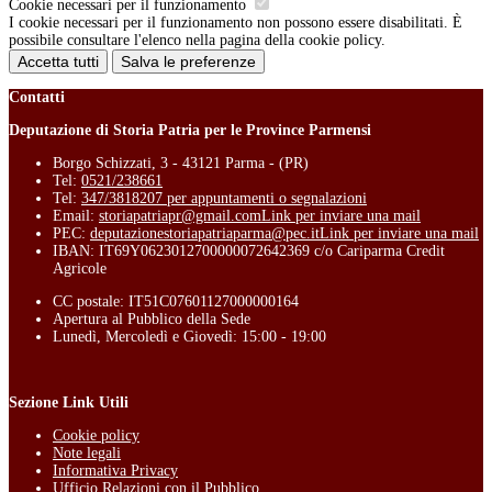
Cookie necessari per il funzionamento
I cookie necessari per il funzionamento non possono essere disabilitati. È
possibile consultare l'elenco nella pagina della cookie policy.
Accetta tutti
Salva le preferenze
Contatti
Deputazione di Storia Patria per le Province Parmensi
Borgo Schizzati, 3 - 43121 Parma - (PR)
Tel:
0521/238661
Tel:
347/3818207 per appuntamenti o segnalazioni
Email:
storiapatriapr@gmail.com
Link per inviare una mail
PEC:
deputazionestoriapatriaparma@pec.it
Link per inviare una mail
IBAN: IT69Y0623012700000072642369 c/o Cariparma Credit
Agricole
CC postale: IT51C07601127000000164
Apertura al Pubblico della Sede
Lunedì, Mercoledì e Giovedì: 15:00 - 19:00
Sezione Link Utili
Cookie policy
Note legali
Informativa Privacy
Ufficio Relazioni con il Pubblico