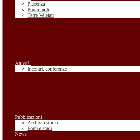
Piacenza
Pontremoli
Terre Veleiati
Attività
Incontri, conferenze
Pubblicazioni
Archivio storico
Fonti e studi
News