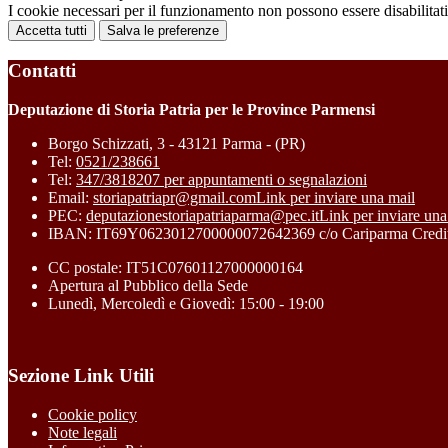
I cookie necessari per il funzionamento non possono essere disabilitati.
Accetta tutti
Salva le preferenze
Contatti
Deputazione di Storia Patria per le Province Parmensi
Borgo Schizzati, 3 - 43121 Parma - (PR)
Tel:
0521/238661
Tel:
347/3818207 per appuntamenti o segnalazioni
Email:
storiapatriapr@gmail.com
Link per inviare una mail
PEC:
deputazionestoriapatriaparma@pec.it
Link per inviare una
IBAN: IT69Y0623012700000072642369 c/o Cariparma Credit
CC postale: IT51C07601127000000164
Apertura al Pubblico della Sede
Lunedì, Mercoledì e Giovedì: 15:00 - 19:00
Sezione Link Utili
Cookie policy
Note legali