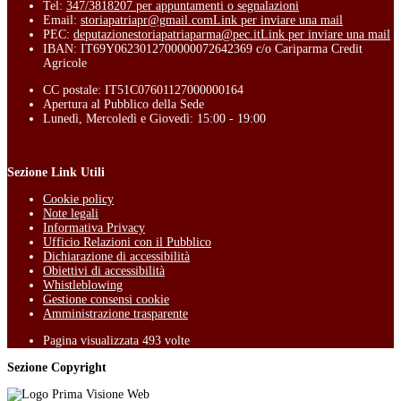
Tel:
347/3818207 per appuntamenti o segnalazioni
Email:
storiapatriapr@gmail.com
Link per inviare una mail
PEC:
deputazionestoriapatriaparma@pec.it
Link per inviare una mail
IBAN: IT69Y0623012700000072642369 c/o Cariparma Credit
Agricole
CC postale: IT51C07601127000000164
Apertura al Pubblico della Sede
Lunedì, Mercoledì e Giovedì: 15:00 - 19:00
Sezione Link Utili
Cookie policy
Note legali
Informativa Privacy
Ufficio Relazioni con il Pubblico
Dichiarazione di accessibilità
Obiettivi di accessibilità
Whistleblowing
Gestione consensi cookie
Amministrazione trasparente
Pagina visualizzata
493
volte
Sezione Copyright