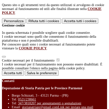
Questo sito o gli strumenti terzi da questo utilizzati si avvalgono di cookie
necessari al funzionamento ed utili alle finalità illustrate nella
COOKIE
POLICY
.
Personalizza
Rifiuta tutti
i cookies
Accetta tutti
i cookies
Gestione cookie
In questa schermata è possibile scegliere quali cookie consentire.
I cookie necessari sono quelli che consentono il funzionamento della
piattaforma e non è possibile disabilitarli.
Per conoscere quali sono i cookie necessari al funzionamento potete
visionare la
COOKIE POLICY
.
Cookie necessari per il funzionamento
I cookie necessari per il funzionamento non possono essere disabilitati. È
possibile consultare l'elenco nella pagina della cookie policy.
Accetta tutti
Salva le preferenze
Contatti
Deputazione di Storia Patria per le Province Parmensi
Borgo Schizzati, 3 - 43121 Parma - (PR)
Tel:
0521/238661
Tel:
347/3818207 per appuntamenti o segnalazioni
Email:
storiapatriapr@gmail.com
Link per inviare una mail