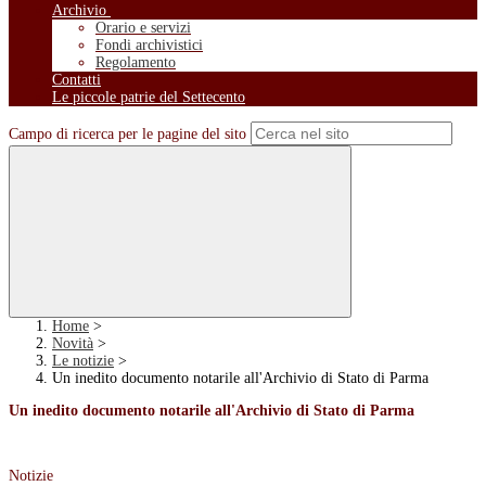
Archivio
Orario e servizi
Fondi archivistici
Regolamento
Contatti
Le piccole patrie del Settecento
Campo di ricerca per le pagine del sito
Home
>
Novità
>
Le notizie
>
Un inedito documento notarile all'Archivio di Stato di Parma
Un inedito documento notarile all'Archivio di Stato di Parma
Notizie