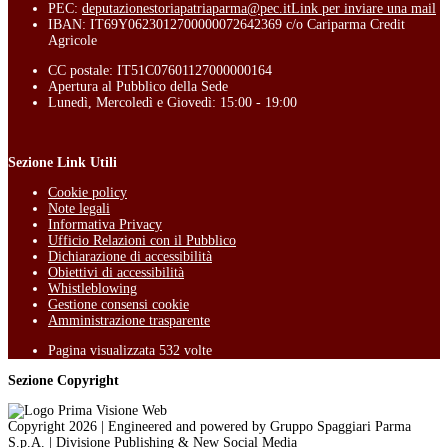
PEC:
deputazionestoriapatriaparma@pec.it
Link per inviare una mail
IBAN: IT69Y0623012700000072642369 c/o Cariparma Credit
Agricole
CC postale: IT51C07601127000000164
Apertura al Pubblico della Sede
Lunedì, Mercoledì e Giovedì: 15:00 - 19:00
Sezione Link Utili
Cookie policy
Note legali
Informativa Privacy
Ufficio Relazioni con il Pubblico
Dichiarazione di accessibilità
Obiettivi di accessibilità
Whistleblowing
Gestione consensi cookie
Amministrazione trasparente
Pagina visualizzata
532
volte
Sezione Copyright
Copyright 2026 | Engineered and powered by Gruppo Spaggiari Parma
S.p.A. | Divisione Publishing & New Social Media