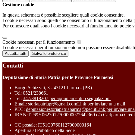
Gestione cookie
In questa schermata è possibile scegliere quali cookie consentire.
I cookie necessari sono quelli che consentono il funzionamento della pi
Per conoscere quali sono i cookie necessari al funzionamento potete v
Cookie necessari per il funzionamento
I cookie necessari per il funzionamento non possono essere disabilitati.
Accetta tutti
Salva le preferenze
Contatti
Deputazione di Storia Patria per le Province Parmensi
Borgo Schizzati, 3 - 43121 Parma - (PR)
Tel:
0521/238661
Tel:
347/3818207 per appuntamenti o segnalazioni
Email:
storiapatriapr@gmail.com
Link per inviare una mail
PEC:
deputazionestoriapatriaparma@pec.it
Link per inviare una
IBAN: IT69Y0623012700000072642369 c/o Cariparma Credit
CC postale: IT51C07601127000000164
Apertura al Pubblico della Sede