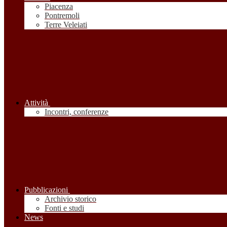
Piacenza
Pontremoli
Terre Veleiati
Attività
Incontri, conferenze
Pubblicazioni
Archivio storico
Fonti e studi
News