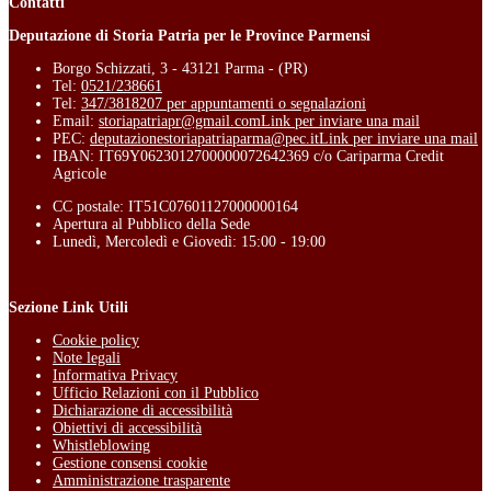
Contatti
Deputazione di Storia Patria per le Province Parmensi
Borgo Schizzati, 3 - 43121 Parma - (PR)
Tel:
0521/238661
Tel:
347/3818207 per appuntamenti o segnalazioni
Email:
storiapatriapr@gmail.com
Link per inviare una mail
PEC:
deputazionestoriapatriaparma@pec.it
Link per inviare una mail
IBAN: IT69Y0623012700000072642369 c/o Cariparma Credit
Agricole
CC postale: IT51C07601127000000164
Apertura al Pubblico della Sede
Lunedì, Mercoledì e Giovedì: 15:00 - 19:00
Sezione Link Utili
Cookie policy
Note legali
Informativa Privacy
Ufficio Relazioni con il Pubblico
Dichiarazione di accessibilità
Obiettivi di accessibilità
Whistleblowing
Gestione consensi cookie
Amministrazione trasparente