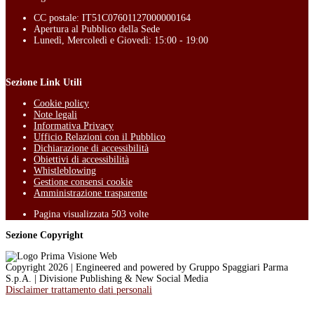
CC postale: IT51C07601127000000164
Apertura al Pubblico della Sede
Lunedì, Mercoledì e Giovedì: 15:00 - 19:00
Sezione Link Utili
Cookie policy
Note legali
Informativa Privacy
Ufficio Relazioni con il Pubblico
Dichiarazione di accessibilità
Obiettivi di accessibilità
Whistleblowing
Gestione consensi cookie
Amministrazione trasparente
Pagina visualizzata
503
volte
Sezione Copyright
Copyright 2026 | Engineered and powered by Gruppo Spaggiari Parma
S.p.A. | Divisione Publishing & New Social Media
Disclaimer trattamento dati personali