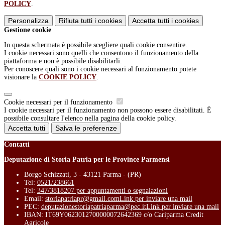
POLICY
.
Personalizza
Rifiuta tutti
i cookies
Accetta tutti
i cookies
Gestione cookie
In questa schermata è possibile scegliere quali cookie consentire.
I cookie necessari sono quelli che consentono il funzionamento della
piattaforma e non è possibile disabilitarli.
Per conoscere quali sono i cookie necessari al funzionamento potete
visionare la
COOKIE POLICY
.
Cookie necessari per il funzionamento
I cookie necessari per il funzionamento non possono essere disabilitati. È
possibile consultare l'elenco nella pagina della cookie policy.
Accetta tutti
Salva le preferenze
Contatti
Deputazione di Storia Patria per le Province Parmensi
Borgo Schizzati, 3 - 43121 Parma - (PR)
Tel:
0521/238661
Tel:
347/3818207 per appuntamenti o segnalazioni
Email:
storiapatriapr@gmail.com
Link per inviare una mail
PEC:
deputazionestoriapatriaparma@pec.it
Link per inviare una mail
IBAN: IT69Y0623012700000072642369 c/o Cariparma Credit
Agricole