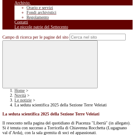
Archivio
Orario e servizi
Fondi archivistici
Regolamento
Contatti
Le piccole patrie del Settecento
Campo di ricerca per le pagine del sito
Home
>
Novità
>
Le notizie
>
La seduta scientifica 2025 della Sezione Terre Veleiati
La seduta scientifica 2025 della Sezione Terre Veleiati
Il resoconto nella pagina del quotidiano di Piacenza "Libertà" (in allegato).
Si è tenuta con successo a Torricella di Chiavenna Rocchetta (Lugagnano
val d’Arda), con la sala gremita di soci ed appassionati.