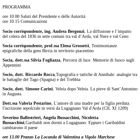
PROGRAMMA
ore 10.00 Saluti del Presidente e delle Autorità
ore 10.15 Comunicazioni
Socio corrispondente, ing. Andrea Bergonzi
,
La diffusione e l’impatto
del colera del 1836 in sette comuni tra val d’Arda, val Nure e val Ceno
Socia corrispondente, prof.ssa Elena Grossetti
,
Testimonianze
epigrafiche della
gens Birria
in territorio piacentino
Socia, dott.ssa Silvia Fogliazza
,
Percorsi di luce. Memorie di fuoco sugli
Appennini
Socio, dott. Riccardo Rocca
,
Topografia e tattiche di Annibale: analogie tra
le battaglie del Tago (Spagna) e del Trebbia
Socio, dott. Simone Carini
,
Veleia dopo
Veleia
. La pieve di Sant’Antonino
in
Augusta
Dott.ssa Valeria Pestarino
,
L'amore di una madre per la figlia perduta:
l'iscrizione sepolcrale in versi da Lugagnano Val d'Arda (CIL XI 1209)
Severino Ballestrieri, Angela Bussacchini, Nicoletta
Bussacchini
,
Garibaldi non dormì a Lugagnano. Eppure i Garibaldini
cambiarono il paese
ore 13.00 Pranzo La Locanda di Valentina a Vigolo Marchese