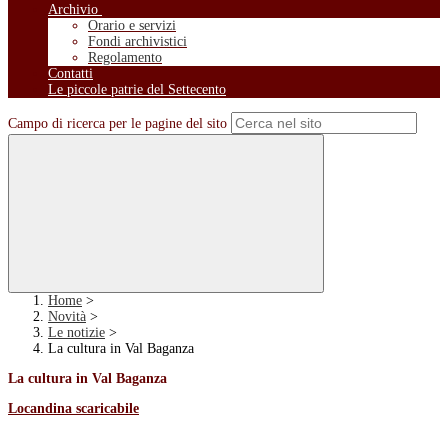
Archivio
Orario e servizi
Fondi archivistici
Regolamento
Contatti
Le piccole patrie del Settecento
Campo di ricerca per le pagine del sito
Home
>
Novità
>
Le notizie
>
La cultura in Val Baganza
La cultura in Val Baganza
Locandina scaricabile