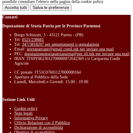
possibile consultare l'elenco nella pagina della cookie policy.
Accetta tutti
Salva le preferenze
Contatti
Deputazione di Storia Patria per le Province Parmensi
Borgo Schizzati, 3 - 43121 Parma - (PR)
Tel:
0521/238661
Tel:
347/3818207 per appuntamenti o segnalazioni
Email:
storiapatriapr@gmail.com
Link per inviare una mail
PEC:
deputazionestoriapatriaparma@pec.it
Link per inviare una mail
IBAN: IT69Y0623012700000072642369 c/o Cariparma Credit
Agricole
CC postale: IT51C07601127000000164
Apertura al Pubblico della Sede
Lunedì, Mercoledì e Giovedì: 15:00 - 19:00
Sezione Link Utili
Cookie policy
Note legali
Informativa Privacy
Ufficio Relazioni con il Pubblico
Dichiarazione di accessibilità
Obiettivi di accessibilità