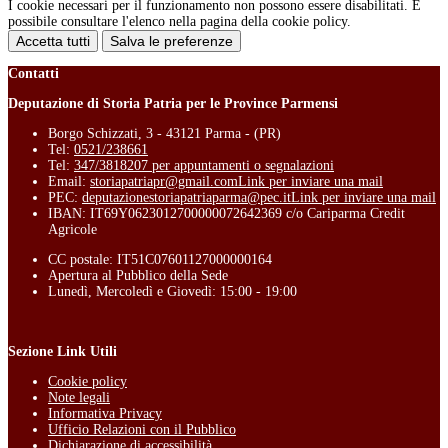
I cookie necessari per il funzionamento non possono essere disabilitati. È
possibile consultare l'elenco nella pagina della cookie policy.
Accetta tutti
Salva le preferenze
Contatti
Deputazione di Storia Patria per le Province Parmensi
Borgo Schizzati, 3 - 43121 Parma - (PR)
Tel:
0521/238661
Tel:
347/3818207 per appuntamenti o segnalazioni
Email:
storiapatriapr@gmail.com
Link per inviare una mail
PEC:
deputazionestoriapatriaparma@pec.it
Link per inviare una mail
IBAN: IT69Y0623012700000072642369 c/o Cariparma Credit
Agricole
CC postale: IT51C07601127000000164
Apertura al Pubblico della Sede
Lunedì, Mercoledì e Giovedì: 15:00 - 19:00
Sezione Link Utili
Cookie policy
Note legali
Informativa Privacy
Ufficio Relazioni con il Pubblico
Dichiarazione di accessibilità