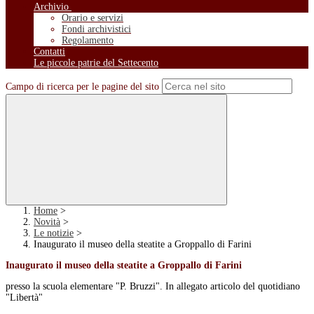
Archivio
Orario e servizi
Fondi archivistici
Regolamento
Contatti
Le piccole patrie del Settecento
Campo di ricerca per le pagine del sito
Home
>
Novità
>
Le notizie
>
Inaugurato il museo della steatite a Groppallo di Farini
Inaugurato il museo della steatite a Groppallo di Farini
presso la scuola elementare "P. Bruzzi". In allegato articolo del quotidiano
"Libertà"