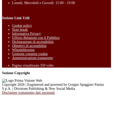
Lunedì, Mercoledì e Giovedì: 15:00 - 19:00
Sezione Link Utili
Cookie policy
Note legali
Informativa Privacy
Ufficio Relazioni con il Pubblico
Dichiarazione di accessibilità
Obiettivi di accessibilità
Whistleblowing
Gestione consensi cookie
Amministrazione trasparente
Pagina visualizzata
350
volte
Sezione Copyright
Copyright 2026 | Engineered and powered by Gruppo Spaggiari Parma
S.p.A. | Divisione Publishing & New Social Media
Disclaimer trattamento dati personali