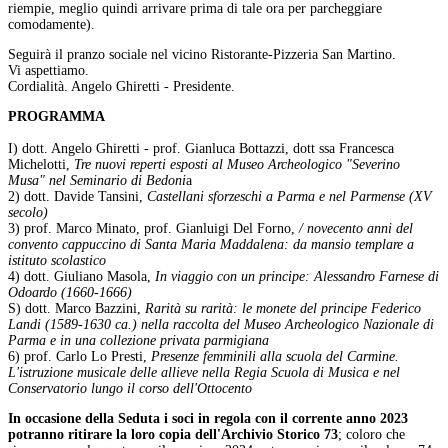
riempie, meglio quindi arrivare prima di tale ora per parcheggiare
comodamente).
Seguirà il pranzo sociale nel vicino Ristorante-Pizzeria San Martino.
Vi aspettiamo.
Cordialità. Angelo Ghiretti - Presidente.
PROGRAMMA
I) dott. Angelo Ghiretti - prof. Gianluca Bottazzi, dott ssa Francesca
Michelotti,
Tre nuovi reperti esposti al Museo Archeologico "Severino
Musa" nel Seminario di Bedoni
a
2) dott. Davide Tansini,
Castellani sforzeschi a Parma e nel Parmense (XV
secolo)
3) prof. Marco Minato, prof. Gianluigi Del Forno,
/ novecento anni del
convento cappuccino di Santa Maria Maddalena: da mansio templare a
istituto scolastico
4) dott. Giuliano Masola,
In viaggio con un principe: Alessandro Farnese di
Odoardo (1660-1666)
S) dott. Marco Bazzini,
Rarità su rarità: le monete del principe Federico
Landi (1589-1630 ca.) nella raccolta del Museo Archeologico Nazionale di
Parma e in una collezione privata parmigiana
6) prof. Carlo Lo Presti,
Presenze femminili alla scuola del Carmine.
L'istruzione musicale delle allieve nella Regia Scuola di Musica e nel
Conservatorio lungo il corso dell'Ottocento
In occasione della Seduta i soci in regola con il corrente anno 2023
potranno ritirare la loro copia dell'Archivio Storico 73
; coloro che