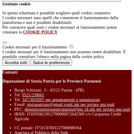
Gestione cookie
In questa schermata è possibile scegliere quali cookie consentire.
I cookie necessari sono quelli che consentono il funzionamento della
piattaforma e non è possibile disabilitarli.
Per conoscere quali sono i cookie necessari al funzionamento potete
visionare la
COOKIE POLICY
.
Cookie necessari per il funzionamento
I cookie necessari per il funzionamento non possono essere disabilitati. È
possibile consultare l'elenco nella pagina della cookie policy.
Accetta tutti
Salva le preferenze
Contatti
Deputazione di Storia Patria per le Province Parmensi
Borgo Schizzati, 3 - 43121 Parma - (PR)
Tel:
0521/238661
Tel:
347/3818207 per appuntamenti o segnalazioni
Email:
storiapatriapr@gmail.com
Link per inviare una mail
PEC:
deputazionestoriapatriaparma@pec.it
Link per inviare una mail
IBAN: IT69Y0623012700000072642369 c/o Cariparma Credit
Agricole
CC postale: IT51C07601127000000164
Apertura al Pubblico della Sede