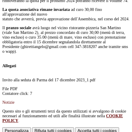
rinnoveranno la quota per il prossimo 2024 potranno ricevere il volume 74.
La quota associativa rimane invariata
ad curo 30,00 fino
all'approvazione del nuovo
statuto che avverrà, previa approvazione dell'Assembica, nel corso del 2024.
Il
pranzo sociale
avrà luogo nel vicino ristorante-pizzeria San Martino
(viale San Martino 2), al prezzo concordato di curo 30,00 (menù di terra,
vino escluso) o curo 35.00 (menù di mare, vino escluso) con prenotazione
obbligatoria entro il 15 dicembre segnalandola direttamente al
Presidente (ghirettiangelo@gmail.com cell 347-3818207 anche tramite sms
o wapp).
Allegati
Invito alla seduta di Parma del 17 dicembre 2023_1.pdf
File PDF
Contatore click: 7
Notizie
Questo sito o gli strumenti terzi da questo utilizzati si avvalgono di cookie
necessari al funzionamento ed utili alle finalità illustrate nella
COOKIE
POLICY
.
Personalizza
Rifiuta tutti
i cookies
Accetta tutti
i cookies