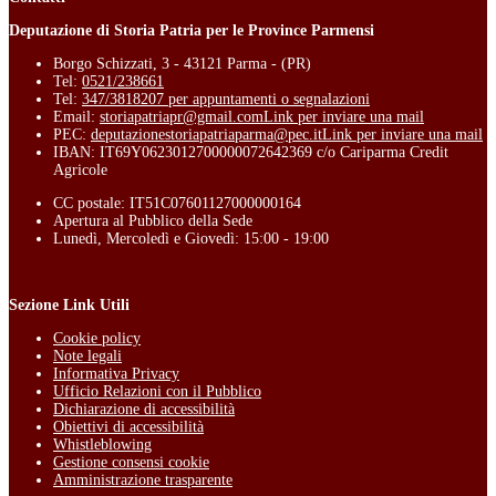
Deputazione di Storia Patria per le Province Parmensi
Borgo Schizzati, 3 - 43121 Parma - (PR)
Tel:
0521/238661
Tel:
347/3818207 per appuntamenti o segnalazioni
Email:
storiapatriapr@gmail.com
Link per inviare una mail
PEC:
deputazionestoriapatriaparma@pec.it
Link per inviare una mail
IBAN: IT69Y0623012700000072642369 c/o Cariparma Credit
Agricole
CC postale: IT51C07601127000000164
Apertura al Pubblico della Sede
Lunedì, Mercoledì e Giovedì: 15:00 - 19:00
Sezione Link Utili
Cookie policy
Note legali
Informativa Privacy
Ufficio Relazioni con il Pubblico
Dichiarazione di accessibilità
Obiettivi di accessibilità
Whistleblowing
Gestione consensi cookie
Amministrazione trasparente