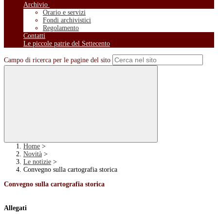
Archivio
Orario e servizi
Fondi archivistici
Regolamento
Contatti
Le piccole patrie del Settecento
Campo di ricerca per le pagine del sito
Home
>
Novità
>
Le notizie
>
Convegno sulla cartografia storica
Convegno sulla cartografia storica
Allegati