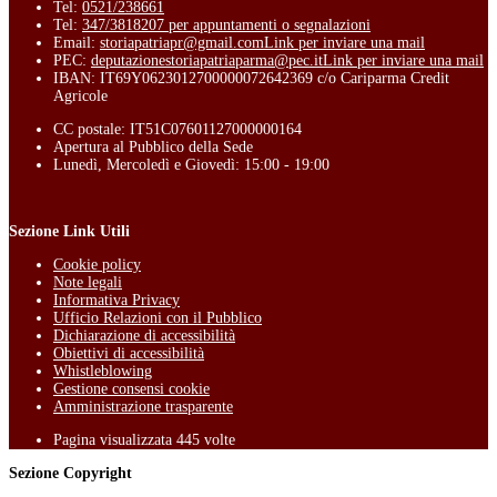
Tel:
0521/238661
Tel:
347/3818207 per appuntamenti o segnalazioni
Email:
storiapatriapr@gmail.com
Link per inviare una mail
PEC:
deputazionestoriapatriaparma@pec.it
Link per inviare una mail
IBAN: IT69Y0623012700000072642369 c/o Cariparma Credit
Agricole
CC postale: IT51C07601127000000164
Apertura al Pubblico della Sede
Lunedì, Mercoledì e Giovedì: 15:00 - 19:00
Sezione Link Utili
Cookie policy
Note legali
Informativa Privacy
Ufficio Relazioni con il Pubblico
Dichiarazione di accessibilità
Obiettivi di accessibilità
Whistleblowing
Gestione consensi cookie
Amministrazione trasparente
Pagina visualizzata
445
volte
Sezione Copyright