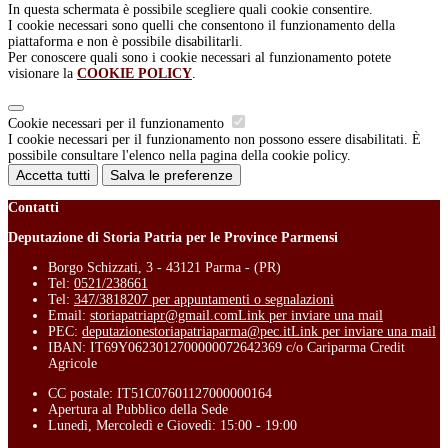
In questa schermata è possibile scegliere quali cookie consentire.
I cookie necessari sono quelli che consentono il funzionamento della
piattaforma e non è possibile disabilitarli.
Per conoscere quali sono i cookie necessari al funzionamento potete
visionare la
COOKIE POLICY
.
Cookie necessari per il funzionamento
I cookie necessari per il funzionamento non possono essere disabilitati. È
possibile consultare l'elenco nella pagina della cookie policy.
Accetta tutti
Salva le preferenze
Contatti
Deputazione di Storia Patria per le Province Parmensi
Borgo Schizzati, 3 - 43121 Parma - (PR)
Tel:
0521/238661
Tel:
347/3818207 per appuntamenti o segnalazioni
Email:
storiapatriapr@gmail.com
Link per inviare una mail
PEC:
deputazionestoriapatriaparma@pec.it
Link per inviare una mail
IBAN: IT69Y0623012700000072642369 c/o Cariparma Credit
Agricole
CC postale: IT51C07601127000000164
Apertura al Pubblico della Sede
Lunedì, Mercoledì e Giovedì: 15:00 - 19:00