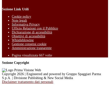
Sezione Link Utili
Cookie policy
Note legali
Informativa Privacy
Ufficio Relazioni con il Pubblico
Dichiarazione di accessibilità
Obiettivi di accessibilità
Whistleblowing
Gestione consensi cookie
Amministrazione trasparente
Pagina visualizzata
667
volte
Sezione Copyright
Copyright 2026 | Engineered and powered by Gruppo Spaggiari Parma
S.p.A. | Divisione Publishing & New Social Media
Disclaimer trattamento dati personali